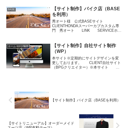
レートサイトを制作いたしました。クラ
イアント様の時間の都合上、文章も...
【サイト制作】バイク店（BASE
BASE
を利用）
秀オート様 公式BASEサイト
CLIENTHONDAスーパーカブカスタム専
門 秀オート LINK SERVICEホー
ムページ（コーポレートサイト）新規制
作/CMS（BASE）活用説明新規コーポレ
ートサイトを制作いたしました。初期制
【サイト制作】自社サイト制作
ホームページ制作
作...
（WP）
本サイト※定期的にサイトデザインを変
更しております。 CLIENT自社サイト
（BPGクリエイター）※本サイト
LINK SERVICEコーポレートサイト制
作/WP説明当サイトでございます。定期
的にサイトデザインを実験のために変え
ていた...
【サイト制作】バイク店（BASEを利用）
【サイトリニューアル】オーダーメイド
スーツ店（WP有料テーマ）